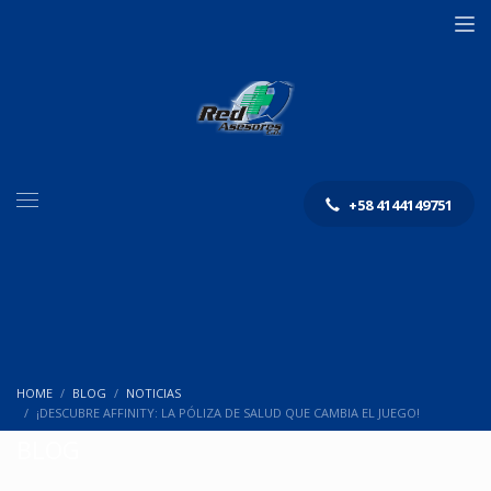
+58 4144149751
HOME
BLOG
NOTICIAS
¡DESCUBRE AFFINITY: LA PÓLIZA DE SALUD QUE CAMBIA EL JUEGO!
BLOG