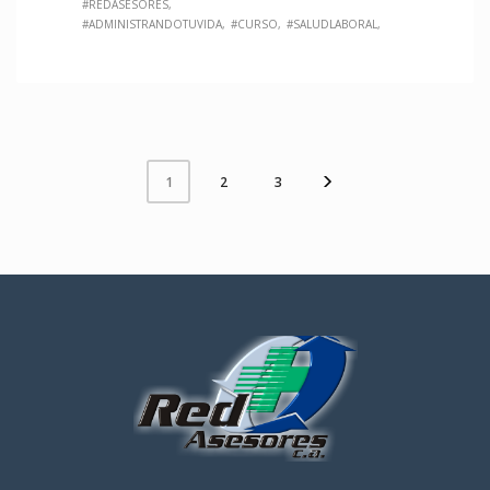
#REDASESORES
#ADMINISTRANDOTUVIDA
#CURSO
#SALUDLABORAL
2
3
1