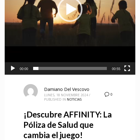
00:00
00:55
Damiano Del Vescovo
0
LUNES, 18 NOVIEMBRE 2024
/
PUBLISHED IN
NOTICIAS
¡Descubre AFFINITY: La
Póliza de Salud que
cambia el juego!